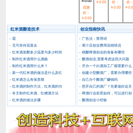
￥0.00
￥0.00
价：
价
优惠
￥0.00
￥0.
价：
￥0.00
红米酒酿造技术
创业指南快讯
霜
广告法：禁用词
无可奈何花落去
果汁店创业费用花销情况
红米酒发酵多少温度与多少时间
精酿啤酒创业的准备有哪些
制作红米酒用什么酒曲
酿酒创业,需要考虑这四大问题
制作红米酒用什么米？
开办一个白酒加工厂都需要什么
新一代红米酒的做法是什么及红
创建小型酿酒厂，需要办理哪些
红米酒怎么有保质期
自己办个酿酒厂赚钱吗
红米酒的制作方法，红米酒的功
想开自己的酒厂？先要做好这关
冬天制作红米酒、红糟酒方法
啤酒行业前景如何，可以进行创
红米酒的做法步骤
酿酒创业小经验