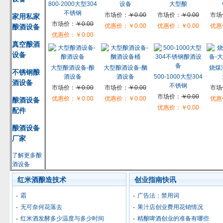
800-2000大型304
设备
大型酿
不锈钢
市场价：
￥0.00
市场价：
￥0.00
市场
家用私家
市场价：
￥0.00
优惠价：
￥0.00
优惠价：
￥0.00
优惠
酿酒设备
优惠价：
￥0.00
真空酿酒
设备
大型酿酒设备-酿
大型酿酒设备-酗
烧煤
不锈钢酿
酒设备
酒设备
500-1000大型304
酒设备
不锈钢
市场价：
￥0.00
市场价：
￥0.00
市场
市场价：
￥0.00
优惠价：
￥0.00
优惠价：
￥0.00
优惠
酿酒设备
优惠价：
￥0.00
配件
酿酒设备
厂家
了解更多酿
酒设备
红米酒酿造技术
创业指南快讯
霜
广告法：禁用词
无可奈何花落去
果汁店创业费用花销情况
红米酒发酵多少温度与多少时间
精酿啤酒创业的准备有哪些