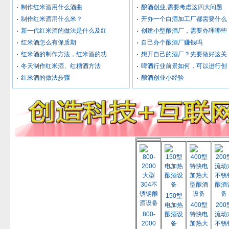
制作红米酒用什么酒曲
酿酒创业,需要考虑这四大问题
制作红米酒用什么米？
开办一个白酒加工厂都需要什么
新一代红米酒的做法是什么及红
创建小型酿酒厂，需要办理哪些
红米酒怎么有保质期
自己办个酿酒厂赚钱吗
红米酒的制作方法，红米酒的功
想开自己的酒厂？先要做好这关
冬天制作红米酒、红糟酒方法
啤酒行业前景如何，可以进行创
红米酒的做法步骤
酿酒创业小经验
150型
电加热
400型
200
800-
酿酒设
特快电
流动
2000
备
加热大
不锈