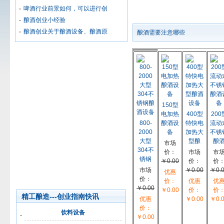
啤酒行业前景如何，可以进行创
酿酒创业小经验
酿酒创业关于酿酒设备、酿酒原
酿酒需要注意哪些
150型
电加热
400型
200
800-
酿酒设
特快电
流动
2000
备
加热大
不锈
大型
型酿
酿
市场
304不
价：
市场
市
锈钢
￥0.00
价：
价
市场
￥0.00
￥0.
优惠
价：
价：
优惠
优
￥0.00
￥0.00
价：
价
精工酿造---创业指南快讯
优惠
￥0.00
￥0.
价：
饮料设备
￥0.00