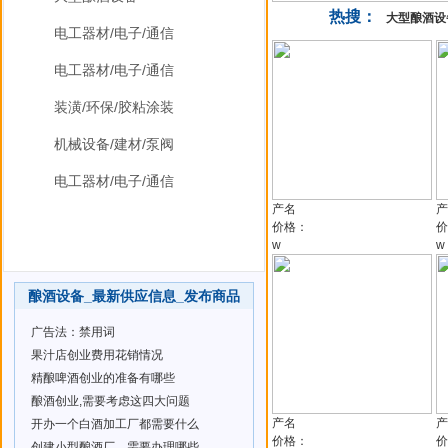
热搜：
大型酿酒设
电工器材/电子/通信
电工器材/电子/通信
装潢/环保/胶粘涂装
机械设备/建材/泵阀
电工器材/电子/通信
产名
产
价格：
价
w
w
酿酒设备_最新供应信息_发布商品
广告法：禁用词
果汁店创业费用花销情况
精酿啤酒创业的准备有哪些
酿酒创业,需要考虑这四大问题
产名
产
开办一个白酒加工厂都需要什么
价格：
价
创建小型酿酒厂，需要办理哪些