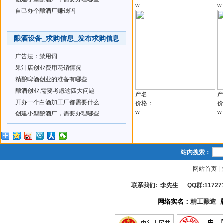
w
w
自己办个酿酒厂赚钱吗
酿酒设备_求购信息_发布求购信息
广告法：禁用词
果汁店创业费用花销情况
精酿啤酒创业的准备有哪些
酿酒创业,需要考虑这四大问题
产名
产
开办一个白酒加工厂都需要什么
价格：
价
w
w
创建小型酿酒厂，需要办理哪些
站内搜索：
网站首页
|
联系我们: 李先生 QQ群:117271485
网络实名：
精工酿造