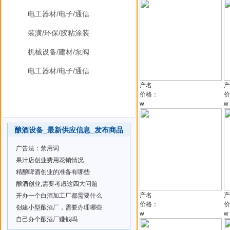
电工器材/电子/通信
装潢/环保/胶粘涂装
机械设备/建材/泵阀
电工器材/电子/通信
产名
产
价格：
价
w
w
酿酒设备_最新供应信息_发布商品
广告法：禁用词
果汁店创业费用花销情况
精酿啤酒创业的准备有哪些
酿酒创业,需要考虑这四大问题
产名
产
开办一个白酒加工厂都需要什么
价格：
价
创建小型酿酒厂，需要办理哪些
w
w
自己办个酿酒厂赚钱吗