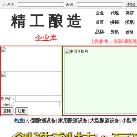
用户名：
密码：
企业
代理
网店
精 工 酿 造
供应
求购
首页
品牌
资讯
价格
企业库
--企业库网!重要提示一、本站信息仅供参考，实际请实地考核
用户名：
密码：
热搜
|
小型酿酒设备
|
家用酿酒设备
|
大型酿酒设备
|
小型果