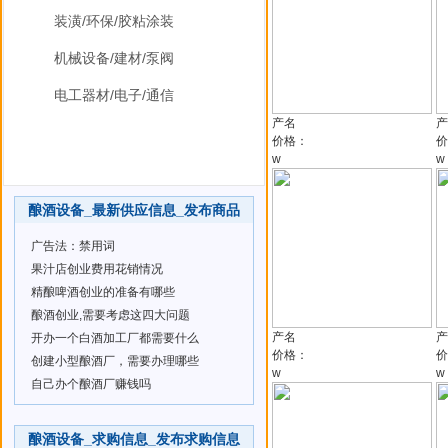
装潢/环保/胶粘涂装
机械设备/建材/泵阀
电工器材/电子/通信
产名
产
价格：
价
w
w
酿酒设备_最新供应信息_发布商品
广告法：禁用词
果汁店创业费用花销情况
精酿啤酒创业的准备有哪些
酿酒创业,需要考虑这四大问题
产名
产
开办一个白酒加工厂都需要什么
价格：
价
创建小型酿酒厂，需要办理哪些
w
w
自己办个酿酒厂赚钱吗
酿酒设备_求购信息_发布求购信息